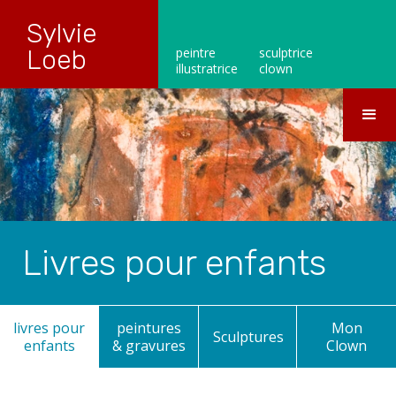
Sylvie
Loeb
peintre
sculptrice
illustratrice
clown
Livres pour enfants
livres pour
peintures
Mon
Sculptures
enfants
& gravures
Clown
Un chouette rêve - 4