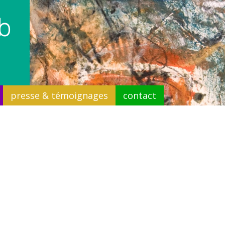
b
presse & témoignages
contact
c glycine
ion :
Un nuage qui s'éclate en couleurs
Acheter cette œuvre