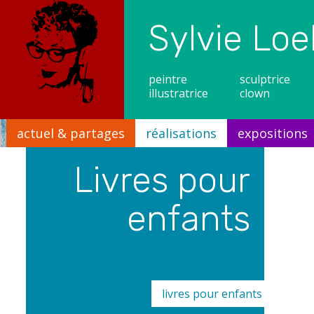
Sylvie Loe
peintre
sculptrice
illustratrice
clown
actuel & partages
réalisations
expositions
Livres pour
Tron
Collect
enfants
livres pour enfants