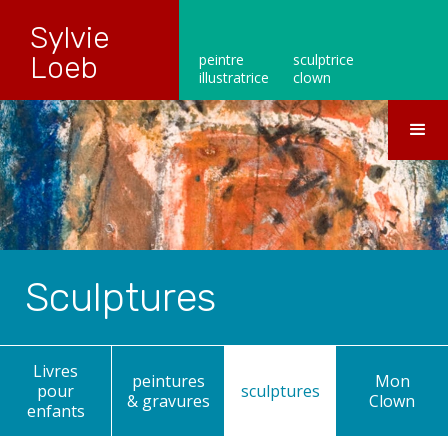
Sylvie
Loeb
peintre
sculptrice
illustratrice
clown
Sculptures
Livres
peintures
Mon
pour
sculptures
& gravures
Clown
enfants