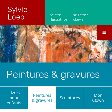
Sylvie
Loeb
peintre
sculptrice
illustratrice
clown
Peintures & gravures
Livres
Peintures
Mon
pour
Sculptures
& gravures
Clown
enfants