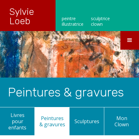
Sylvie
Loeb
peintre
sculptrice
illustratrice
clown
Peintures & gravures
Livres
Peintures
Mon
pour
Sculptures
& gravures
Clown
enfants