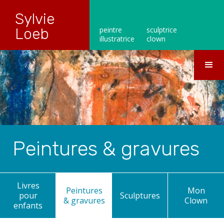
Sylvie
Loeb
peintre
sculptrice
illustratrice
clown
Peintures & gravures
Livres
Peintures
Mon
pour
Sculptures
& gravures
Clown
enfants