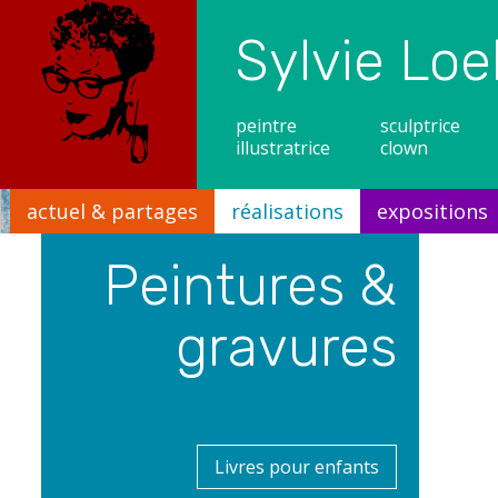
Sylvie Loe
peintre
sculptrice
illustratrice
clown
actuel & partages
réalisations
expositions
Peintures &
Mon
Collect
gravures
Livres pour enfants