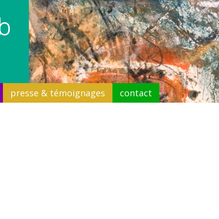
b
presse & témoignages
contact
tagnes - 3
ion :
Montagnes
Acheter cette œuvre