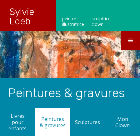
Sylvie
Loeb
peintre
sculptrice
illustratrice
clown
Peintures & gravures
Livres
Peintures
Mon
pour
Sculptures
& gravures
Clown
enfants