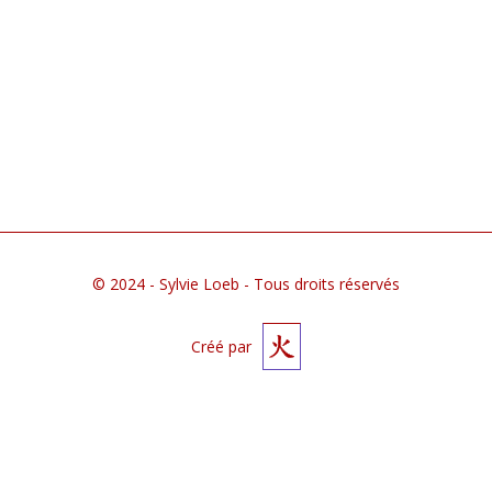
du
01
avril
2004
1180
Rolle
© 2024 - Sylvie Loeb - Tous droits réservés
Créé par