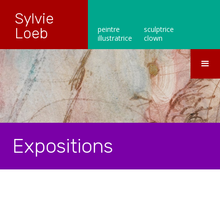
Sylvie
Loeb
peintre
sculptrice
illustratrice
clown
Expositions